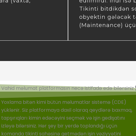
ara (vaxta,
edilmirdi. İndi is
Tikinti bitdikdən 
obyektin gələcək t
(Maintenance) üçün 
Vahid məlumat platformasın necə istifadə edə bilərsiniz
Yoxlama bitən kimi bütün məlumatlar sistemə (CDE)
yüklənir. Siz platformaya daxil olaraq qeydlərə baxmaq,
tapşırıqları kimin edəcəyini seçmək və işin gedişatını
izləyə bilərsiniz. Hər şey bir yerdə toplandığı üçün
komanda tikinti sahəsinə getmədən işin vəziyyətini