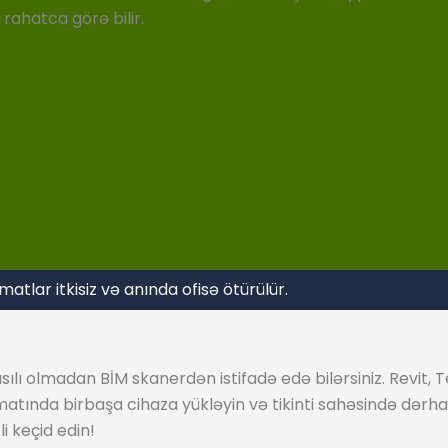
rahatca görə bilir.
atlar itkisiz və anında ofisə ötürülür.
lı olmadan BİM skanerdən istifadə edə bilərsiniz. Revit, T
atında birbaşa cihaza yükləyin və tikinti sahəsində dərhal
i keçid edin!