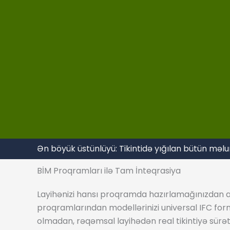
Ən böyük üstünlüyü: Tikintidə yığılan bütün məlum
BİM Proqramları ilə Tam İnteqrasiya
Layihənizi hansı proqramda hazırlamağınızdan ası
proqramlarından modellərinizi universal IFC form
olmadan, rəqəmsal layihədən real tikintiyə sürətl