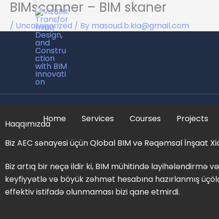
BIMscanner – BIM skaner
Skip
to
/
Uncategorized
/ By
masoud.b.kia@gmail.com
content
Home
Services
Courses
Projects
Haqqımızda
Biz AEC sənayesi üçün Qlobal BIM və Rəqəmsal İnşaat Xi
Biz artıq bir neçə ildir ki, BIM mühitində layihələndirmə və
keyfiyyətlə və böyük zəhmət hesabına hazırlanmış üçölçü
effektiv istifadə olunmaması bizi qane etmirdi.