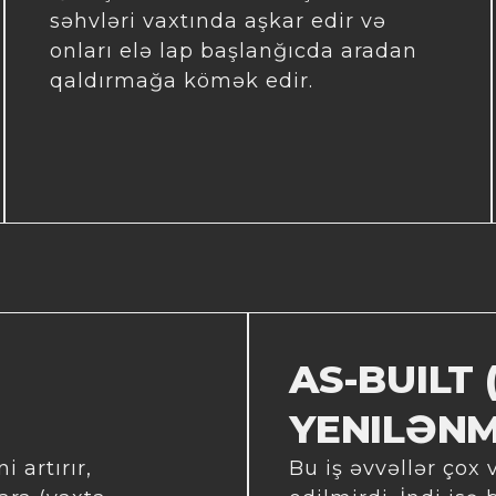
səhvləri vaxtında aşkar edir və
onları elə lap başlanğıcda aradan
qaldırmağa kömək edir.
AS-BUILT 
YENILƏNM
 artırır,
Bu iş əvvəllər çox