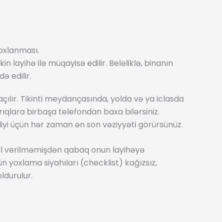
yoxlanması.
kin layihə ilə müqayisə edilir. Beləliklə, binanın
ə edilir.
çılır. Tikinti meydançasında, yolda və ya iclasda
ıqlara birbaşa telefondan baxa bilərsiniz.
iyi üçün hər zaman ən son vəziyyəti görürsünüz.
il verilməmişdən qabaq onun layihəyə
n yoxlama siyahıları (checklist) kağızsız,
ldurulur.