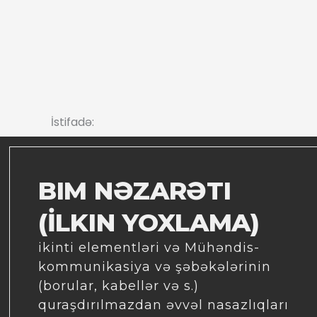
İstifadə:
BIM NƏZARƏTI
(İLKIN YOXLAMA)
ikinti elementləri və Mühəndis-
kommunikasiya və şəbəkələrinin
(borular, kabellər və s.)
quraşdırılmazdan əvvəl nasazlıqları