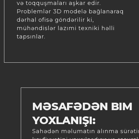
və toqquşmaları aşkar edir.
Problemlər 3D modelə bağlanaraq
dərhal ofisə göndərilir ki,
mühəndislər lazımi texniki həlli
tapsınlar.
MƏSAFƏDƏN BIM
YOXLANIŞI:
Sahədən məlumatın alınma sürətini