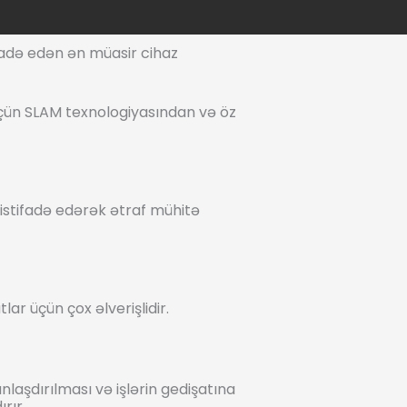
ifadə edən ən müasir cihaz
çün SLAM texnologiyasından və öz
istifadə edərək ətraf mühitə
lar üçün çox əlverişlidir.
nlaşdırılması və işlərin gedişatına
rır.