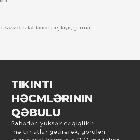
hlükəsizlik tələblərini qarşılayır, görmə
TIKINTI
HƏCMLƏRININ
QƏBULU
Sahədən yüksək dəqiqliklə
məlumatlar gətirərək, görülən