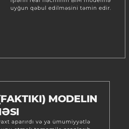
işlərin real həcminin BIM modelinə
uyğun qəbul edilməsini təmin edir.
(FAKTIKI) MODELIN
ƏSI
 vaxt aparırdı və ya ümumiyyətlə