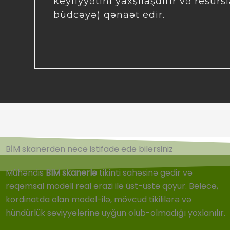
keyfiyyətini yaxşılaşdırır və resursl
büdcəyə) qənaət edir.
BİM skanerdən necə istifadə edə bilərsiniz
Mühəndis
BIM skanerlə
tikinti sahəsinə gedir və
rəqəmsal modeli real ərazi ilə üst-üstə qoyur. Beləcə,
kordinatda olan model-ilə, mövcud tikililərə və
hündürlük səviyyələrinə uyğun olub-olmadığı yoxlanılır.