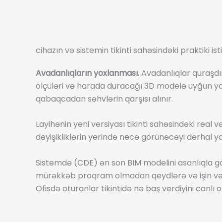
cihazın və sistemin tikinti sahəsindəki praktiki ist
Avadanlıqların yoxlanması.
Avadanlıqlar quraşdı
ölçüləri və harada duracağı 3D modelə uyğun yox
qabaqcadan səhvlərin qarşısı alınır.
Layihənin yeni versiyası tikinti sahəsindəki real v
dəyişikliklərin yerində necə görünəcəyi dərhal yox
Sistemdə (CDE) ən son BIM modelini asanlıqla gör
mürəkkəb proqram olmadan qeydlərə və işin və
Ofisdə oturanlar tikintidə nə baş verdiyini canlı ol