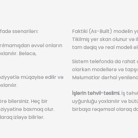
ifadə ssenarilərı:
Faktiki (As-Built) modelin 
Tikilmiş yer skan olunur və il
rılmamışdan əvvəl onların
tam dəqiq və real modeli əld
lanılır. Beləcə,
Sistem telefonda da rahat a
olarkən modellərə və tapşır
əziyyətlə müqayisə edilir və
Məlumatlar dərhal yenilənd
lanılır.
İşlərin təhvil-təslimi.
İş təhv
ə bilərsiniz. Heç bir
uyğunluğu yoxlanılır və bütü
ziyyətinə baxmaq olur.
birbaşa rəqəmsal olaraq do
araq izləyə bilirlər.