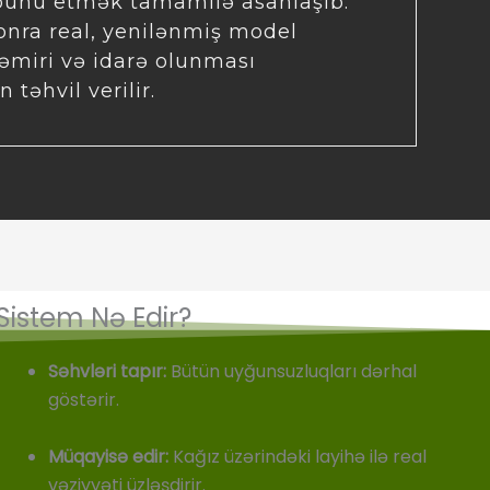
ə bunu etmək tamamilə asanlaşıb.
sonra real, yenilənmiş model
əmiri və idarə olunması
təhvil verilir.
Sistem Nə Edir?
Səhvləri tapır:
Bütün uyğunsuzluqları dərhal
göstərir.
Müqayisə edir:
Kağız üzərindəki layihə ilə real
vəziyyəti üzləşdirir.