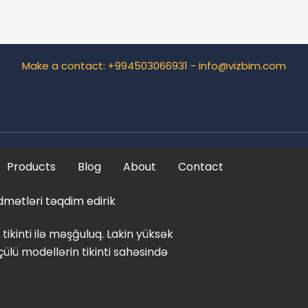
Make a contact: +994503066931 - info@vizbim.com
Products
Blog
About
Contact
dmətləri təqdim edirik
 tikinti ilə məşğuluq. Lakin yüksək
lü modellərin tikinti sahəsində