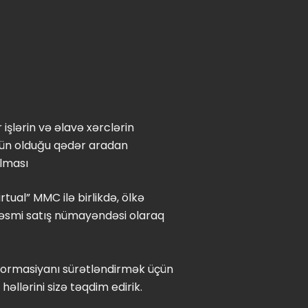
 işlərin və əlavə xərclərin
n olduğu qədər aradan
ılması
ual” MMC ilə birlikdə, ölkə
 rəsmi satış nümayəndəsi olaraq
sformasiyanı sürətləndirmək üçün
llərini sizə təqdim edirik.