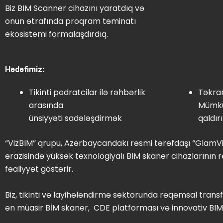
Biz BIM Scanner cihazını yaratdıq və
onun ətrafında proqram təminatı
ekosistemi formalaşdırdıq.
Hədəfimiz:
Tikinti podratcilar ilə rəhbərlik
Təkrar
arasında
Mümkü
ünsiyyəti sadələşdirmək
qaldır
“VizBIM” qrupu, Azərbaycandakı rəsmi tərəfdaşı “GlamVirt
ərazisində yüksək texnologiyalı BIM skaner cihazlarının
fəaliyyət göstərir.
Biz, tikinti və layihələndirmə sektorunda rəqəmsal tran
ən müasir BİM skaner, CDE platforması və innovativ BIM hə