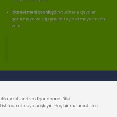
İdarəetməni asanlaşdırır:
Sahədə qeydlər
götürməyə və tapşırıqlar təyin etməyə imkan
verir.
ekla, Archicad və digər aparıcı BİM
 istifadə etməyə başlayın. Heç bir məlumat itkisi