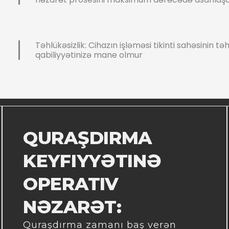
Təhlükəsizlik: Cihazın işləməsi tikinti sahəsinin tə
qabiliyyətinizə mane olmur
QURAŞDIRMA
KEYFIYYƏTINƏ
OPERATIV
NƏZARƏT:
Quraşdırma zamanı baş verən