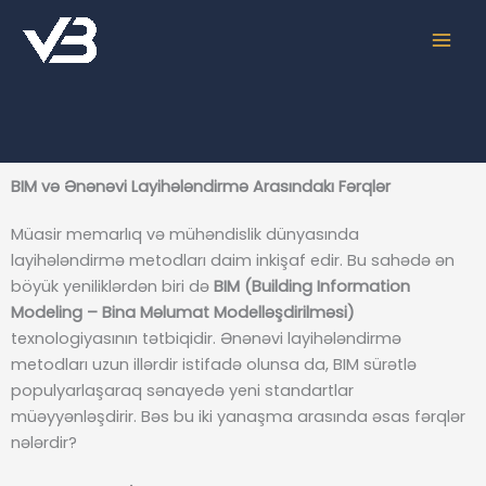
Skip
to
content
BIM və Ənənəvi Layihələndirmə Arasındakı Fərqlər
Müasir memarlıq və mühəndislik dünyasında
layihələndirmə metodları daim inkişaf edir. Bu sahədə ən
böyük yeniliklərdən biri də
BIM (Building Information
Modeling – Bina Məlumat Modelləşdirilməsi)
texnologiyasının tətbiqidir. Ənənəvi layihələndirmə
metodları uzun illərdir istifadə olunsa da, BIM sürətlə
populyarlaşaraq sənayedə yeni standartlar
müəyyənləşdirir. Bəs bu iki yanaşma arasında əsas fərqlər
nələrdir?