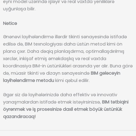
eyni model üzərində işləyir və real vaxtda yeniliklərə
uyğunlaşa bilir.
Nəticə
Ənənəvi layihələndirmə illərdir tikinti sənayesində istifadə
edilsə də, BIM texnologiyası daha üstün metod kimi ön
plana çıxır. Daha dəqiq planlaşdırma, optimallaşdırılmış
xərclər, inkişaf etmiş əməkdaşlıq və real vaxtda
koordinasiya BIM-in üstünlükləri arasında yer alır. Buna görə
də, müasir tikinti və dizayn sənayesində
BIM gələcəyin
layihələndirmə metodu
kimi qəbul edilir.
Əgər siz də layihələrinizdə daha effektiv və innovativ
yanaşmalardan istifadə etmək istəyirsinizsə,
BIM tətbiqini
öyrənmək və iş prosesinizə daxil etmək böyük üstünlük
qazandıracaq!