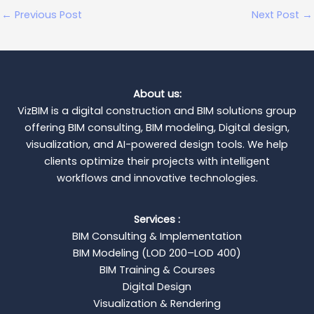
←
Previous Post
Next Post
→
About us:
VizBIM is a digital construction and BIM solutions group
offering BIM consulting, BIM modeling, Digital design,
visualization, and AI-powered design tools. We help
clients optimize their projects with intelligent
workflows and innovative technologies.
Services :
BIM Consulting & Implementation
BIM Modeling (LOD 200–LOD 400)
BIM Training & Courses
Digital Design
Visualization & Rendering