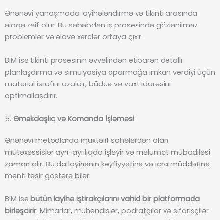
Ənənəvi yanaşmada layihələndirmə və tikinti arasında
əlaqə zəif olur. Bu səbəbdən iş prosesində gözlənilməz
problemlər və əlavə xərclər ortaya çıxır.
BIM isə tikinti prosesinin əvvəlindən etibarən detallı
planlaşdırma və simulyasiya aparmağa imkan verdiyi üçün
material israfını azaldır, büdcə və vaxt idarəsini
optimallaşdırır.
5.
Əməkdaşlıq və Komanda İşləməsi
Ənənəvi metodlarda müxtəlif sahələrdən olan
mütəxəssislər ayrı-ayrılıqda işləyir və məlumat mübadiləsi
zaman alır. Bu da layihənin keyfiyyətinə və icra müddətinə
mənfi təsir göstərə bilər.
BIM isə
bütün layihə iştirakçılarını vahid bir platformada
birləşdirir
. Mimarlar, mühəndislər, podratçılar və sifarişçilər