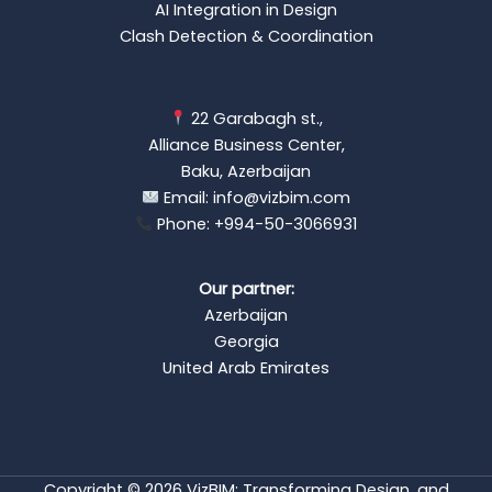
AI Integration in Design
Clash Detection & Coordination
22 Garabagh st.,
Alliance Business Center,
Baku, Azerbaijan
Email: info@vizbim.com
Phone: +994-50-3066931
Our partner:
Azerbaijan
Georgia
United Arab Emirates
Copyright © 2026 VizBIM: Transforming Design, and