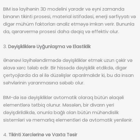
BIM isə layihənin 3D modelini yaradır və eyni zamanda
binanın tikinti prosesi, material istifadəsi, enerji sərfiyyatı və
digər mühüm faktorları analiz etməyə imkan verir. Bununla
da, qərarvermə prosesi daha dəqiq və effektiv olur.
3.
Dəyişikliklərə Uyğunlaşma və Elastiklik
Ənənəvi layihələndirmədə dəyişikliklər etmək uzun çəkir və
əlavə xərc tələb edir. Bir hissədə dəyişiklik etdikdə, digər
çertyojlarda da əl ilə düzəlişlər aparılmalıdır ki, bu da insan
səhvlərinin yaranmasına səbəb olur.
BIM-də isə dəyişikliklər avtomatik olaraq bütün əlaqəli
elementlərə tətbiq olunur. Məsələn, bir divarın yeri
dəyişdirildikdə, onunla bağlı olan bütün mühəndislik
sistemləri və memarlıq elementləri də avtomatik yenilənir.
4.
Tikinti Xərclərinə və Vaxta Təsir