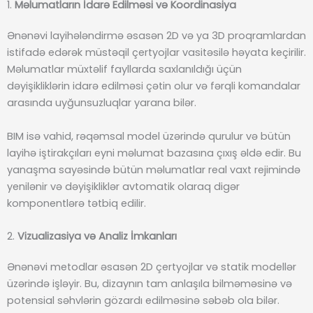
1.
Məlumatların İdarə Edilməsi və Koordinasiya
Ənənəvi layihələndirmə əsasən 2D və ya 3D proqramlardan
istifadə edərək müstəqil çertyojlar vasitəsilə həyata keçirilir.
Məlumatlar müxtəlif fayllarda saxlanıldığı üçün
dəyişikliklərin idarə edilməsi çətin olur və fərqli komandalar
arasında uyğunsuzluqlar yarana bilər.
BIM isə vahid, rəqəmsal model üzərində qurulur və bütün
layihə iştirakçıları eyni məlumat bazasına çıxış əldə edir. Bu
yanaşma sayəsində bütün məlumatlar real vaxt rejimində
yenilənir və dəyişikliklər avtomatik olaraq digər
komponentlərə tətbiq edilir.
2.
Vizualizasiya və Analiz İmkanları
Ənənəvi metodlar əsasən 2D çertyojlar və statik modellər
üzərində işləyir. Bu, dizaynın tam anlaşıla bilməməsinə və
potensial səhvlərin gözardı edilməsinə səbəb ola bilər.